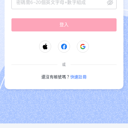
或
還沒有帳號嗎？
快速註冊