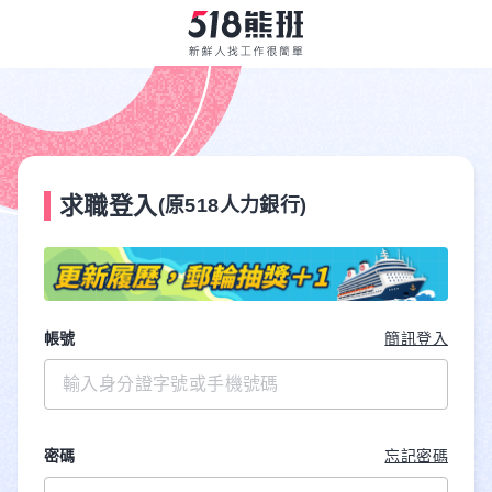
求職登入
(原518人力銀行)
帳號
簡訊登入
密碼
忘記密碼