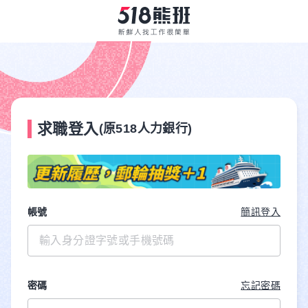
求職登入
(原518人力銀行)
帳號
簡訊登入
密碼
忘記密碼