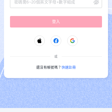
或
還沒有帳號嗎？
快速註冊