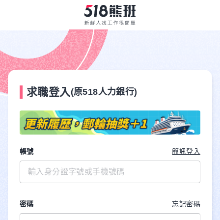
求職登入
(原518人力銀行)
帳號
簡訊登入
密碼
忘記密碼