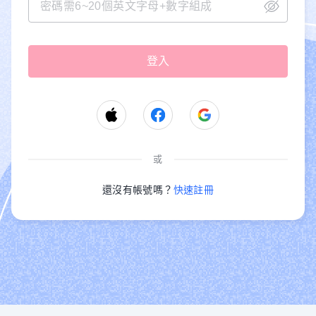
或
還沒有帳號嗎？
快速註冊