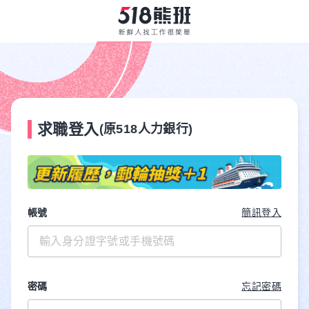
求職登入
(原518人力銀行)
帳號
簡訊登入
密碼
忘記密碼