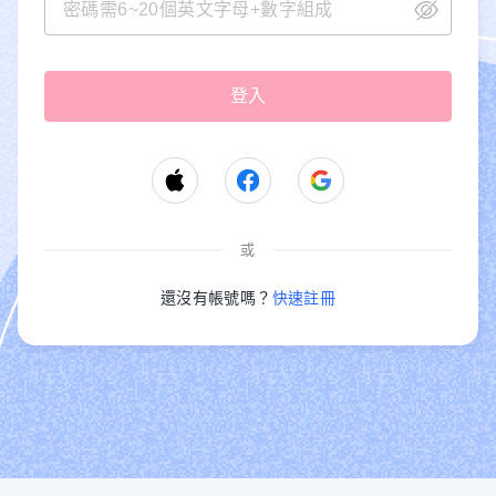
或
還沒有帳號嗎？
快速註冊