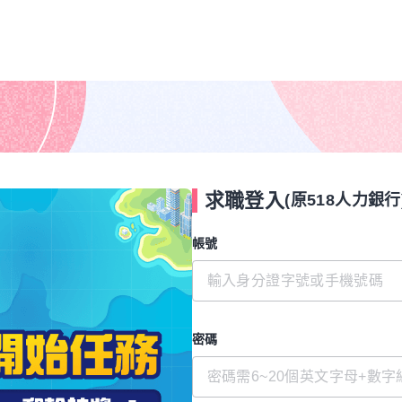
求職登入
(原518人力銀行
帳號
密碼