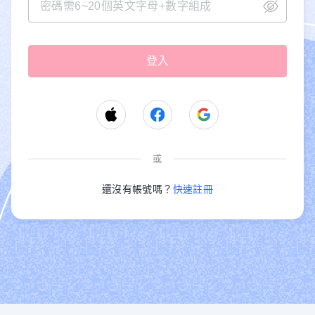
或
還沒有帳號嗎？
快速註冊