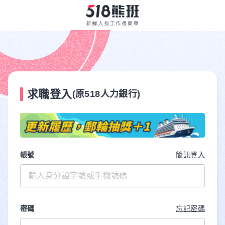
求職登入
(原518人力銀行)
帳號
簡訊登入
密碼
忘記密碼