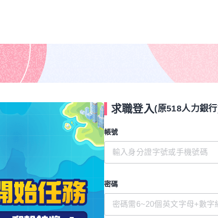
求職登入
(原518人力銀行
帳號
密碼