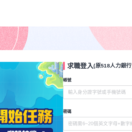
求職登入
(原518人力銀行
帳號
密碼