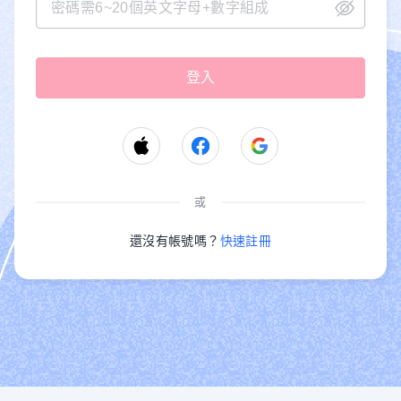
或
還沒有帳號嗎？
快速註冊