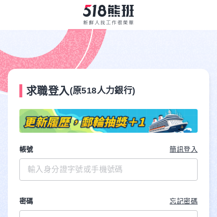
求職登入
(原518人力銀行)
帳號
簡訊登入
密碼
忘記密碼