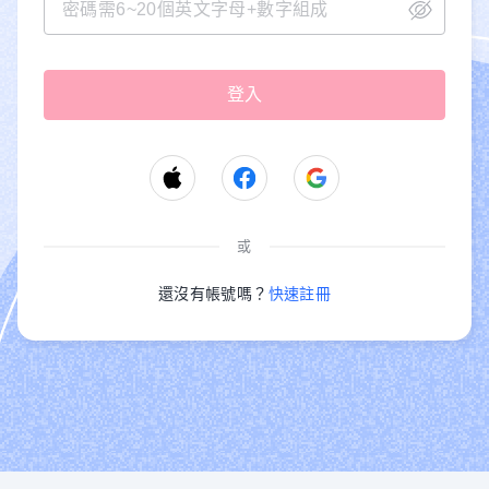
或
還沒有帳號嗎？
快速註冊