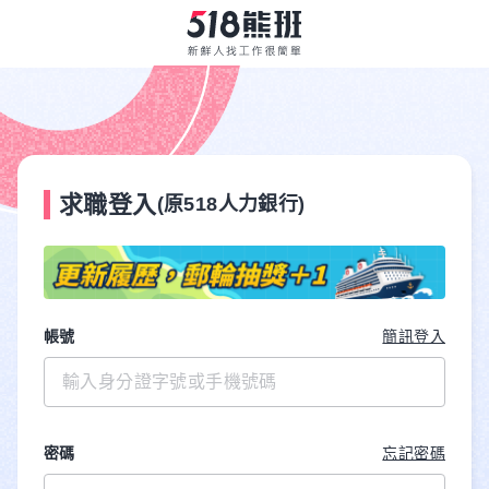
求職登入
(原518人力銀行)
帳號
簡訊登入
密碼
忘記密碼