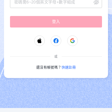
或
還沒有帳號嗎？
快速註冊