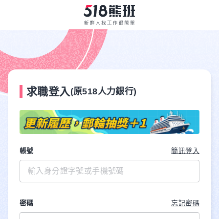
求職登入
(原518人力銀行)
帳號
簡訊登入
密碼
忘記密碼