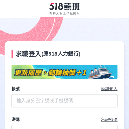
求職登入
(原518人力銀行)
帳號
簡訊登入
密碼
忘記密碼