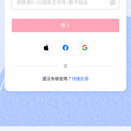
或
還沒有帳號嗎？
快速註冊