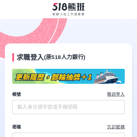
求職登入
(原518人力銀行)
帳號
簡訊登入
密碼
忘記密碼