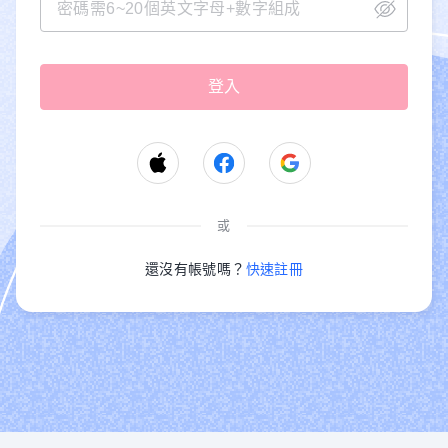
或
還沒有帳號嗎？
快速註冊