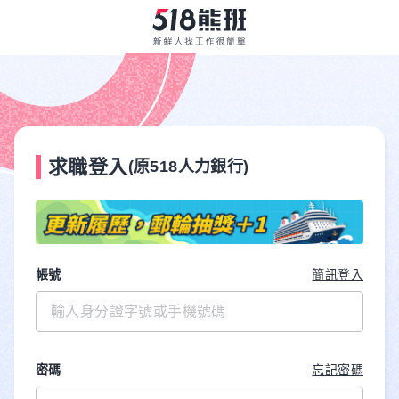
求職登入
(原518人力銀行)
帳號
簡訊登入
密碼
忘記密碼