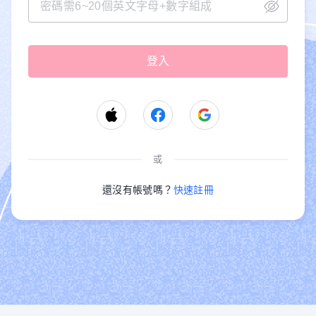
或
還沒有帳號嗎？
快速註冊