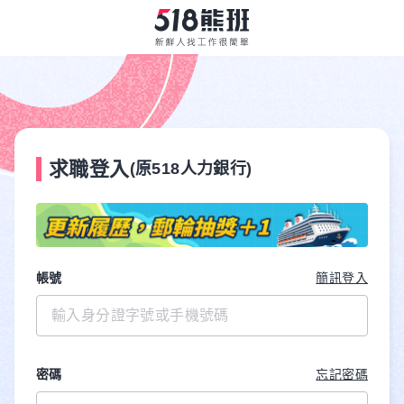
求職登入
(原518人力銀行)
帳號
簡訊登入
密碼
忘記密碼