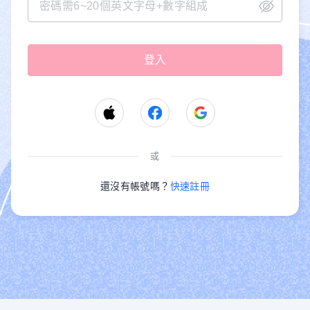
或
還沒有帳號嗎？
快速註冊