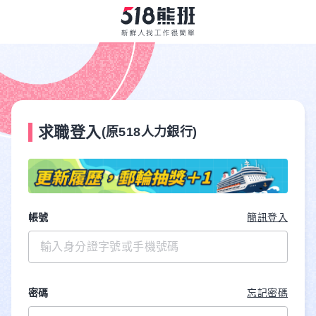
求職登入
(原518人力銀行)
帳號
簡訊登入
密碼
忘記密碼