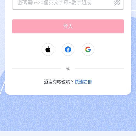
或
還沒有帳號嗎？
快速註冊