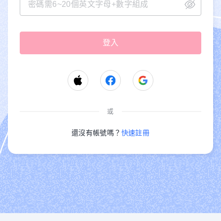
或
還沒有帳號嗎？
快速註冊