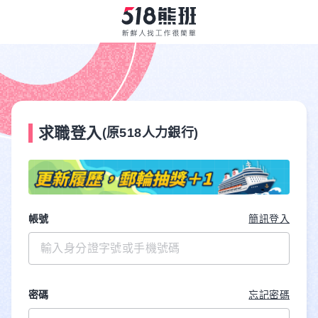
求職登入
(原518人力銀行)
帳號
簡訊登入
密碼
忘記密碼