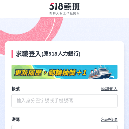
求職登入
(原518人力銀行)
帳號
簡訊登入
密碼
忘記密碼