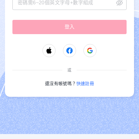
或
還沒有帳號嗎？
快速註冊