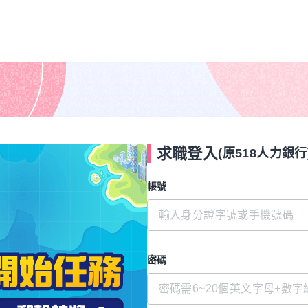
求職登入
(原518人力銀行
帳號
密碼