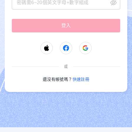
或
還沒有帳號嗎？
快速註冊