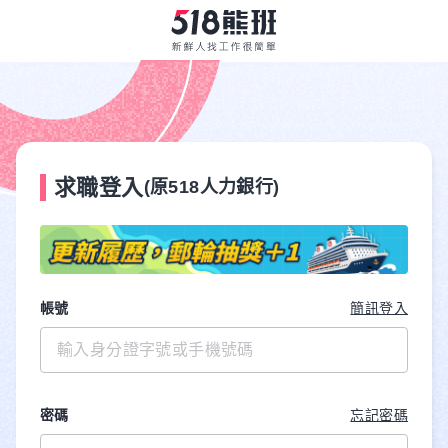
求職登入
(原518人力銀行)
帳號
簡訊登入
密碼
忘記密碼