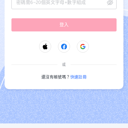
或
還沒有帳號嗎？
快速註冊