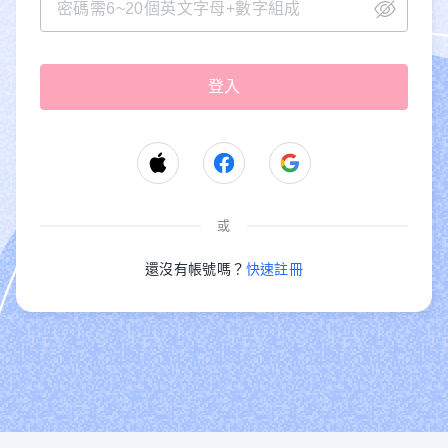
或
還沒有帳號嗎？
快速註冊