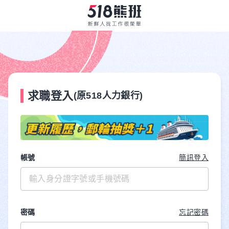
求職登入
(原518人力銀行)
帳號
簡訊登入
密碼
忘記密碼