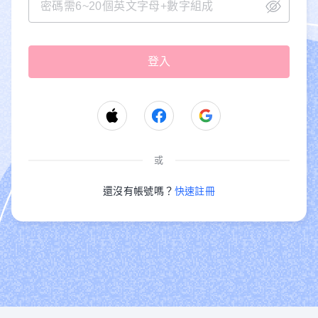
或
還沒有帳號嗎？
快速註冊