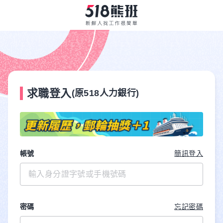
求職登入
(原518人力銀行)
帳號
簡訊登入
密碼
忘記密碼