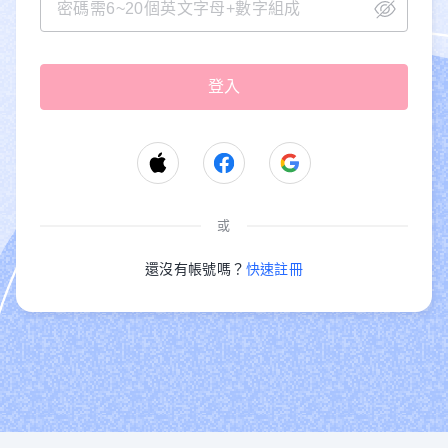
或
還沒有帳號嗎？
快速註冊