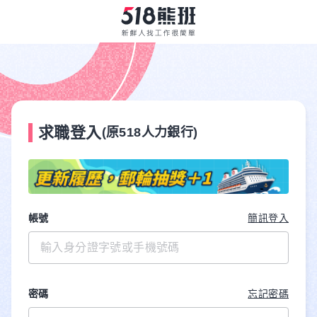
求職登入
(原518人力銀行)
帳號
簡訊登入
密碼
忘記密碼