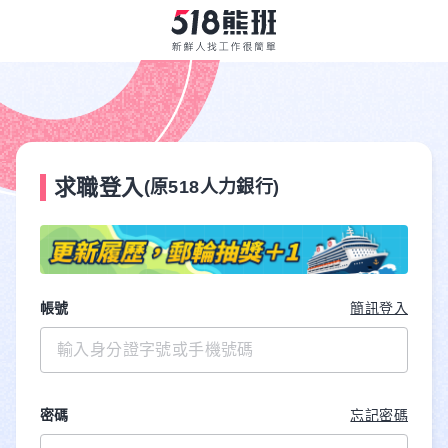
求職登入
(原518人力銀行)
帳號
簡訊登入
密碼
忘記密碼