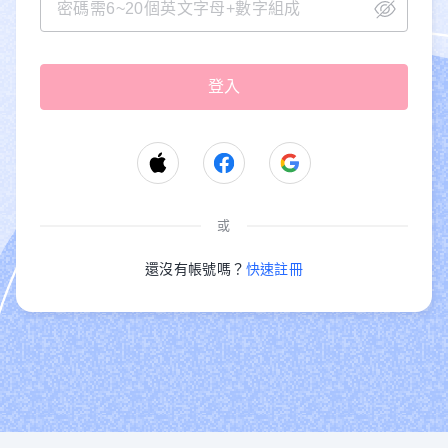
或
還沒有帳號嗎？
快速註冊