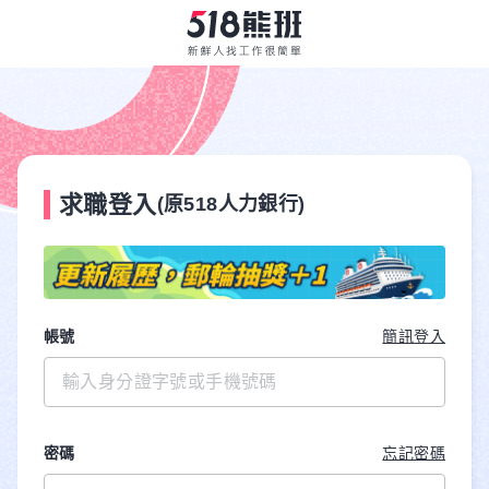
求職登入
(原518人力銀行)
帳號
簡訊登入
密碼
忘記密碼