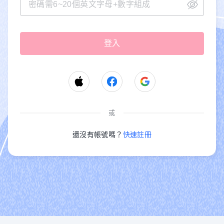
或
還沒有帳號嗎？
快速註冊