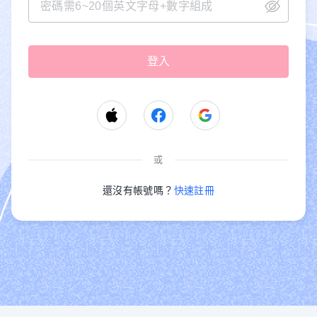
或
還沒有帳號嗎？
快速註冊