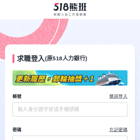
求職登入
(原518人力銀行)
帳號
簡訊登入
密碼
忘記密碼