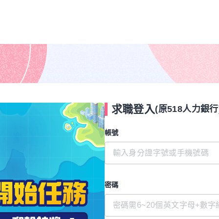
求職登入
(原518人力銀行
帳號
密碼