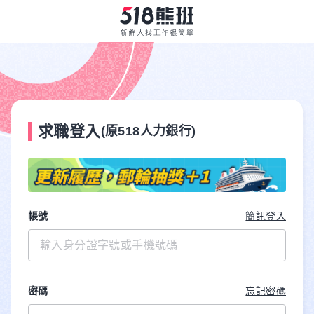
求職登入
(原518人力銀行)
帳號
簡訊登入
密碼
忘記密碼