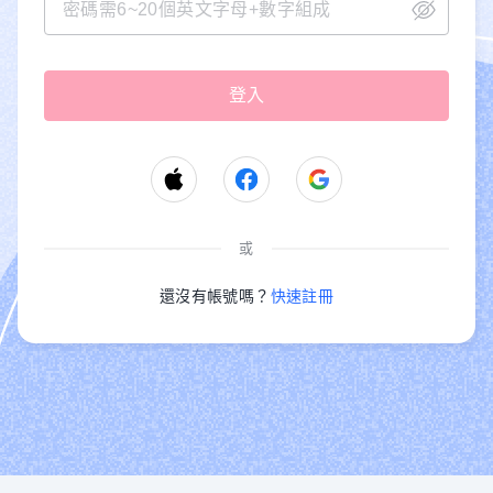
或
還沒有帳號嗎？
快速註冊