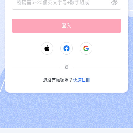
或
還沒有帳號嗎？
快速註冊