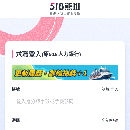
求職登入
(原518人力銀行)
帳號
簡訊登入
密碼
忘記密碼