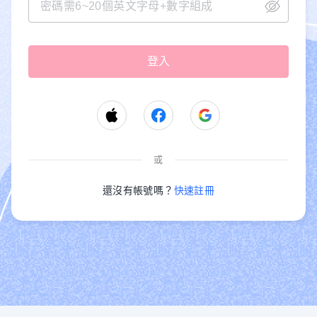
或
還沒有帳號嗎？
快速註冊