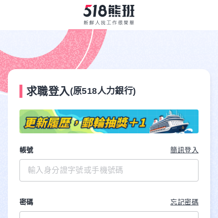
求職登入
(原518人力銀行)
帳號
簡訊登入
密碼
忘記密碼