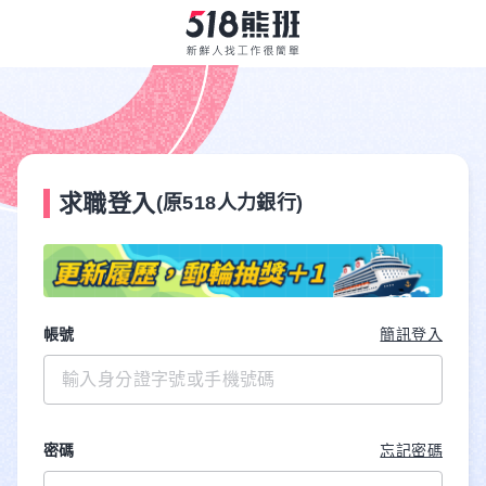
求職登入
(原518人力銀行)
帳號
簡訊登入
密碼
忘記密碼