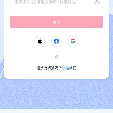
或
還沒有帳號嗎？
快速註冊