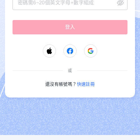
或
還沒有帳號嗎？
快速註冊