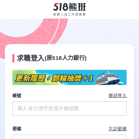
求職登入
(原518人力銀行)
帳號
簡訊登入
密碼
忘記密碼