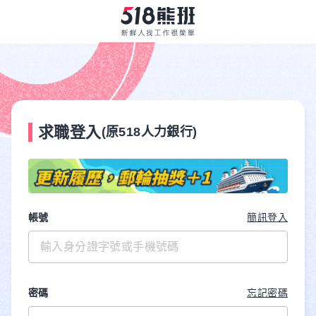
求職登入
(原518人力銀行)
帳號
簡訊登入
密碼
忘記密碼