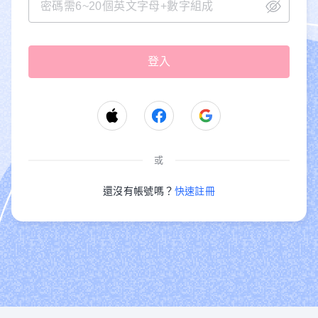
或
還沒有帳號嗎？
快速註冊