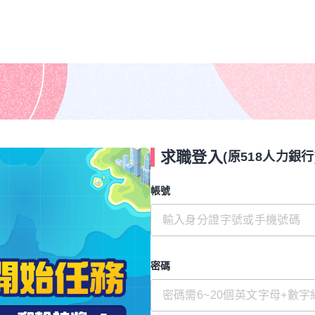
求職登入
(原518人力銀行
帳號
密碼