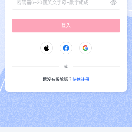
或
還沒有帳號嗎？
快速註冊