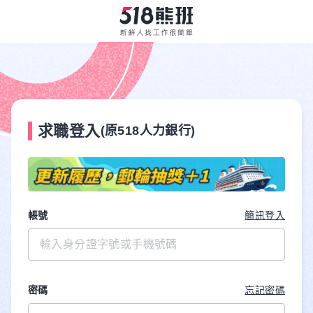
求職登入
(原518人力銀行)
帳號
簡訊登入
密碼
忘記密碼