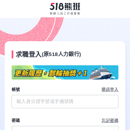
求職登入
(原518人力銀行)
帳號
簡訊登入
密碼
忘記密碼