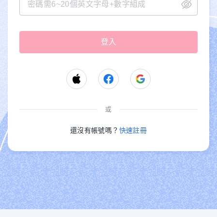
或
還沒有帳號嗎？
快速註冊