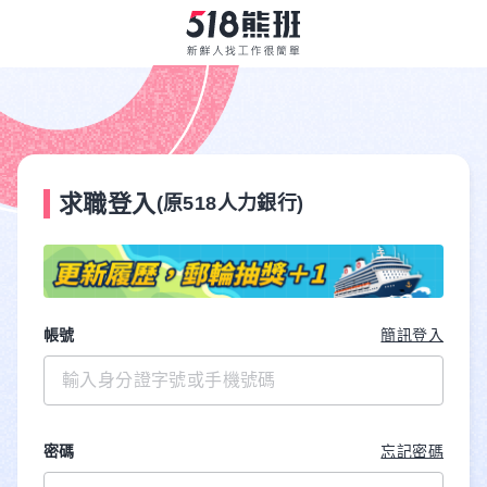
求職登入
(原518人力銀行)
帳號
簡訊登入
密碼
忘記密碼