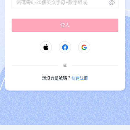
或
還沒有帳號嗎？
快速註冊