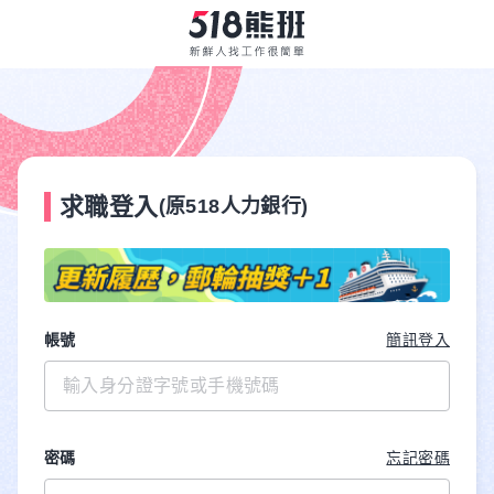
求職登入
(原518人力銀行)
帳號
簡訊登入
密碼
忘記密碼