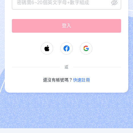
或
還沒有帳號嗎？
快速註冊