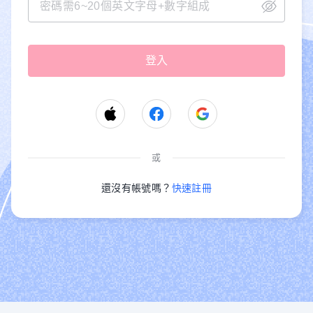
或
還沒有帳號嗎？
快速註冊