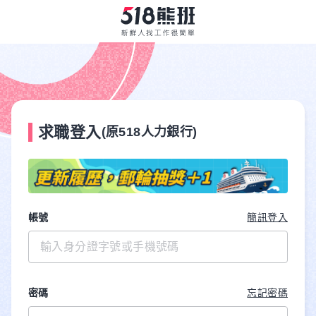
求職登入
(原518人力銀行)
帳號
簡訊登入
密碼
忘記密碼