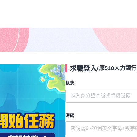
求職登入
(原518人力銀行
帳號
密碼