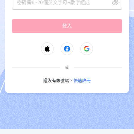
或
還沒有帳號嗎？
快速註冊