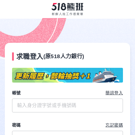
求職登入
(原518人力銀行)
帳號
簡訊登入
密碼
忘記密碼