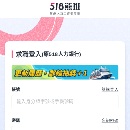
求職登入
(原518人力銀行)
帳號
簡訊登入
密碼
忘記密碼