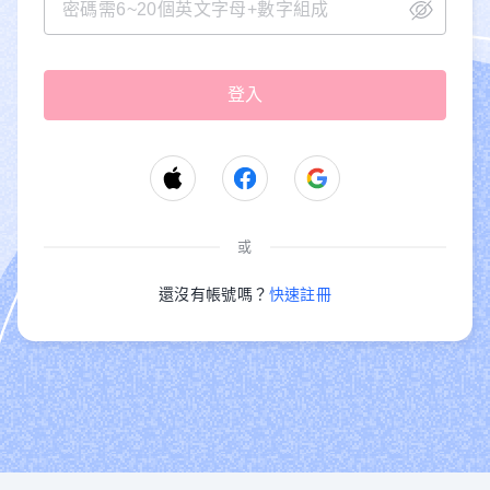
或
還沒有帳號嗎？
快速註冊