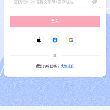
或
還沒有帳號嗎？
快速註冊