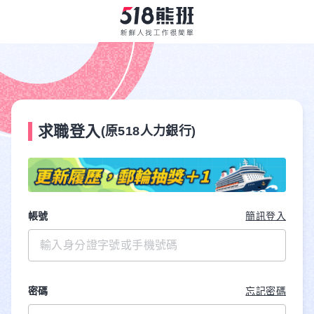
求職登入
(原518人力銀行)
帳號
簡訊登入
密碼
忘記密碼