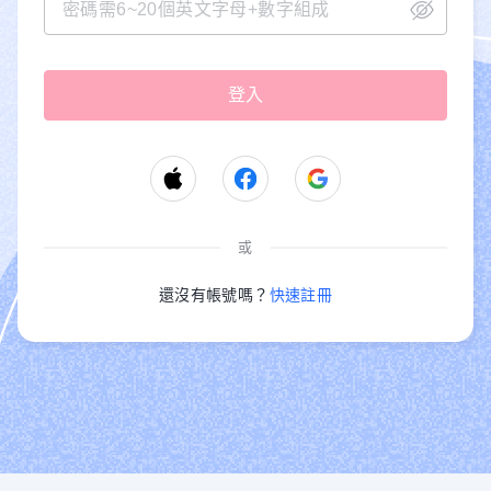
或
還沒有帳號嗎？
快速註冊