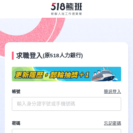
求職登入
(原518人力銀行)
帳號
簡訊登入
密碼
忘記密碼