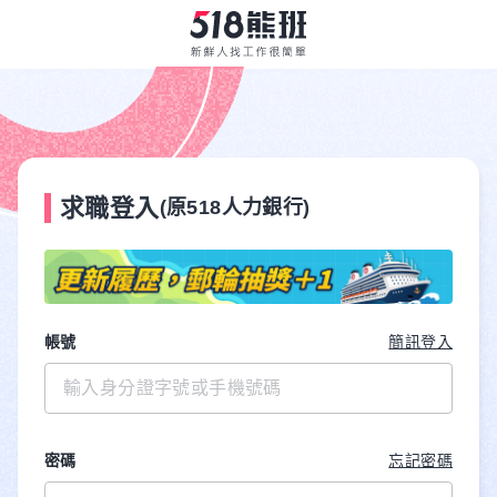
求職登入
(原518人力銀行)
帳號
簡訊登入
密碼
忘記密碼