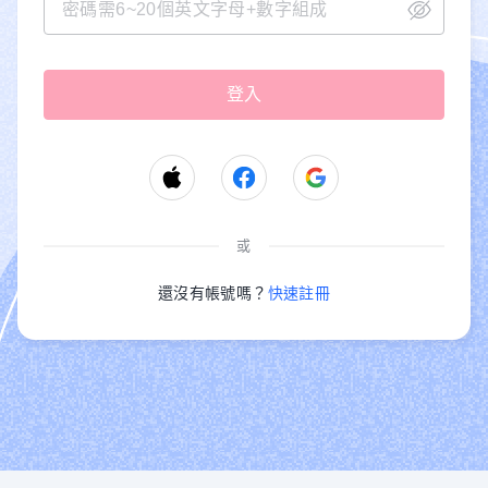
或
還沒有帳號嗎？
快速註冊