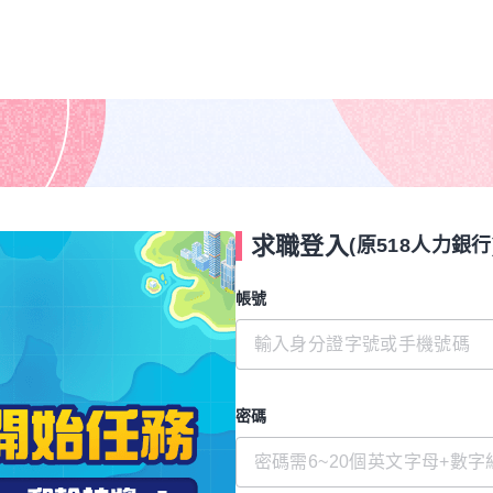
求職登入
(原518人力銀行
帳號
密碼