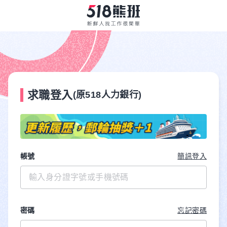
求職登入
(原518人力銀行)
帳號
簡訊登入
密碼
忘記密碼