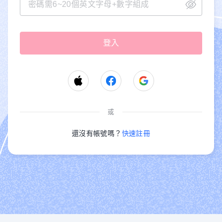
或
還沒有帳號嗎？
快速註冊