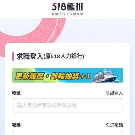
求職登入
(原518人力銀行)
帳號
簡訊登入
密碼
忘記密碼