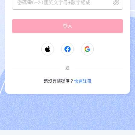
或
還沒有帳號嗎？
快速註冊