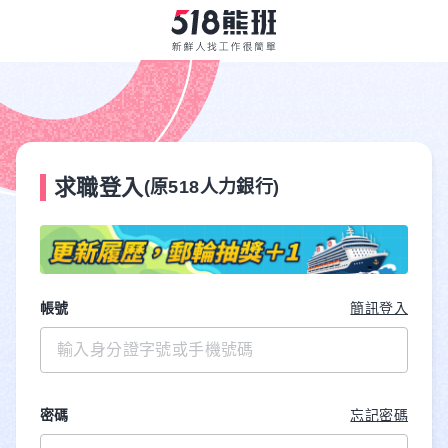
求職登入
(原518人力銀行)
帳號
簡訊登入
密碼
忘記密碼