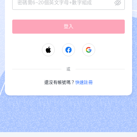
或
還沒有帳號嗎？
快速註冊